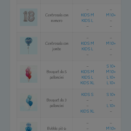
–
–
Centrosala con
KIDS M
M 10+
numero
KIDS L
–
–
–
–
–
Centrosala con
KIDS M
M 10+
jumbo
KIDS L
–
–
–
–
S 10+
Bouquet da 5
KIDS M
M 10+
palloncini
KIDS L
L 10+
KIDS XL
L 10+
KIDS S
S 10+
Bouquet da 3
–
–
palloncini
–
L 10+
KIDS XL
–
–
–
Bubble più 6
–
M 10+