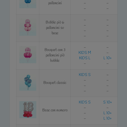
palloncini
–
–
–
–
–
–
Bubble più 6
–
–
palloncini su
–
–
base
–
–
–
–
Bouquet con 3
KIDS M
–
palloncini più
KIDS L
L 10+
bubble
–
–
KIDS S
–
–
–
Bouquet classic
–
–
–
–
KIDS S
S 10+
–
–
Base con numero
–
L 10+
–
L 10+