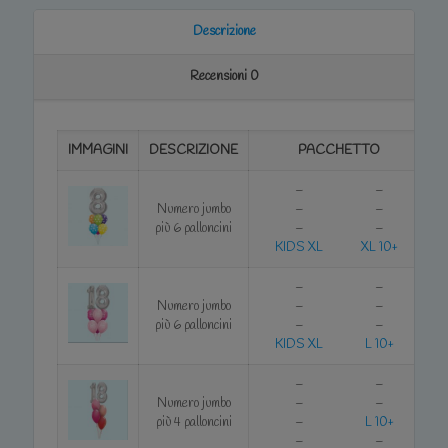
Descrizione
Recensioni
0
IMMAGINI
DESCRIZIONE
PACCHETTO
–
–
Numero jumbo
–
–
più 6 palloncini
–
–
KIDS XL
XL 10+
–
–
Numero jumbo
–
–
più 6 palloncini
–
–
KIDS XL
L 10+
–
–
Numero jumbo
–
–
più 4 palloncini
–
L 10+
–
–