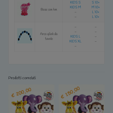
KIDS S
S 10+
KIDS M
M 10+
Base con hm
–
L 10+
–
L 10+
–
–
–
–
Arco qlink da
KIDS L
–
tavolo
KIDS XL
–
–
Prodotti correlati